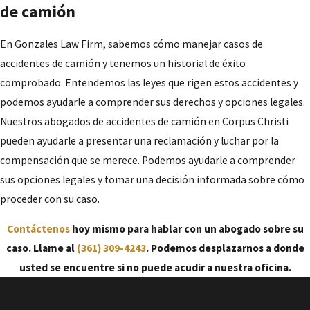
de colocar la carga del camión puede ser considerada responsable.
de camión
Además, si la carga se colocó incorrectamente y provocó que el
En Gonzales Law Firm, sabemos cómo manejar casos de
camión se volcara, la compañía puede ser considerada
accidentes de camión y tenemos un historial de éxito
responsable de los accidentes resultantes.
comprobado. Entendemos las leyes que rigen estos accidentes y
Qué hacer después de un accidente de
podemos ayudarle a comprender sus derechos y opciones legales.
camión comercial
Nuestros abogados de accidentes de camión en Corpus Christi
pueden ayudarle a presentar una reclamación y luchar por la
Después de sufrir un accidente de camión, los pasos que tome
compensación que se merece. Podemos ayudarle a comprender
inmediatamente después son cruciales. Sabemos que este puede
sus opciones legales y tomar una decisión informada sobre cómo
ser un momento abrumador para usted y su familia, pero es
proceder con su caso.
importante tomar las medidas correctas para proteger sus
Contáctenos
hoy mismo para hablar con un abogado sobre su
derechos. Nuestros abogados de accidentes de camión en Corpus
caso. Llame al
(361) 309-4243
. Podemos desplazarnos a donde
Christi han elaborado una lista de qué hacer después de un
usted se encuentre si no puede acudir a nuestra oficina.
accidente de camión.
Después de un accidente de camión, usted debe: