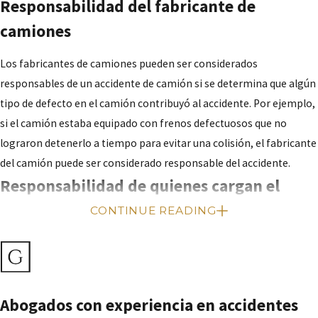
Responsabilidad del fabricante de
camiones
Los fabricantes de camiones pueden ser considerados
responsables de un accidente de camión si se determina que algún
tipo de defecto en el camión contribuyó al accidente. Por ejemplo,
si el camión estaba equipado con frenos defectuosos que no
lograron detenerlo a tiempo para evitar una colisión, el fabricante
del camión puede ser considerado responsable del accidente.
Responsabilidad de quienes cargan el
camión
CONTINUE READING
En algunos casos, la compañía responsable de cargar la mercancía
del camión puede ser considerada responsable de un accidente.
Por ejemplo, si la carga no estaba debidamente asegurada y se
Abogados con experiencia en accidentes
cayó del camión, causando un accidente, la compañía responsable