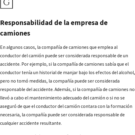
Esto puede incluir cosas como enviar
mensajes de texto mientras se maneja,
Responsabilidad de la empresa de
manejar bajo los efectos de drogas o alcohol,
camiones
o manejar estando fatigado. En general, se
requiere que los conductores de camión se
En algunos casos, la compañía de camiones que emplea al
adhieran a un estándar de cuidado más alto
conductor del camión puede ser considerada responsable de un
que otros conductores en la carretera debido
accidente. Por ejemplo, si la compañía de camiones sabía que el
al tamaño y peso de sus vehículos.
conductor tenía un historial de manjar bajo los efectos del alcohol,
pero no tomó medidas, la compañía puede ser considerada
responsable del accidente. Además, si la compañía de camiones no
llevó a cabo el mantenimiento adecuado del camión o si no se
aseguró de que el conductor del camión contara con la formación
necesaria, la compañía puede ser considerada responsable de
cualquier accidente resultante.