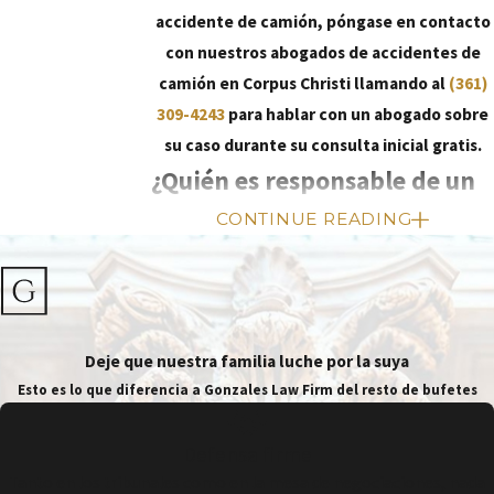
accidente de camión, póngase en contacto
con nuestros abogados de accidentes de
camión en Corpus Christi llamando al
(361)
309-4243
para hablar con un abogado sobre
su caso durante su consulta inicial gratis.
¿Quién es responsable de un
accidente de camión?
CONTINUE READING
Cuando se trata de reclamaciones por
accidentes de camión, es importante
determinar quién es responsable del
Deje que nuestra familia luche por la suya
accidente. Dependiendo de las circunstancias
Esto es lo que diferencia a Gonzales Law Firm del resto de bufetes
del accidente, puede haber varias partes que
pueden ser consideradas responsables de sus
Defensa firme
lesiones.
Tanto en los tribunales como en la mesa de negociaciones, nada